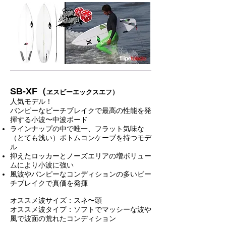
SB-XF（
ヱスビーエックスエフ）
人気モデル！
バンピーなビーチブレイクで最高の性能を発
揮する小波〜中波ボード
ラインナップの中で唯一、フラット気味な
（とても浅い）ボトムコンケーブを持つモデ
ル
抑えたロッカーとノーズエリアの増ボリュー
ムにより小波に強い
風波やバンピーなコンディションの多いビー
チブレイクで真価を発揮
オススメ波サイズ：スネ〜頭
オススメ波タイプ：ソフトでマッシーな波や
風で波面の荒れたコンディション