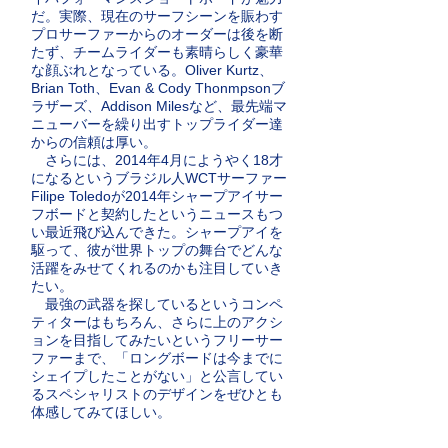
だ。実際、現在のサーフシーンを賑わす
プロサーファーからのオーダーは後を断
たず、チームライダーも素晴らしく豪華
な顔ぶれとなっている。Oliver Kurtz、
Brian Toth、Evan & Cody Thonmpsonブ
ラザーズ、Addison Milesなど、最先端マ
ニューバーを繰り出すトップライダー達
からの信頼は厚い。
さらには、2014年4月にようやく18才
になるというブラジル人WCTサーファー
Filipe Toledoが2014年シャープアイサー
フボードと契約したというニュースもつ
い最近飛び込んできた。シャープアイを
駆って、彼が世界トップの舞台でどんな
活躍をみせてくれるのかも注目していき
たい。
最強の武器を探しているというコンペ
ティターはもちろん、さらに上のアクシ
ョンを目指してみたいというフリーサー
ファーまで、「ロングボードは今までに
シェイプしたことがない」と公言してい
るスペシャリストのデザインをぜひとも
体感してみてほしい。