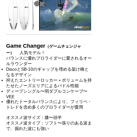
Game Changer
（ゲームチェンジャ
人気モデル！
ー）
バランスに優れプロライダーに愛されるオー
ルラウンダー
DiscoとSB-10のギャップを埋める架け橋と
なるデザイン
抑えたエントリーロッカー＋ボリュームを持
たせたノーズエリアによるパドル性能
ディープシングル〜弱ダブルコンケーブ〜
VEE
優れたトータルバランスにより、フィリペ・
トレドを含め多くのプロライダーが愛用
オススメ波サイズ：膝〜頭半
オススメ波タイプ：ソフト〜張りのある波ま
で、掘れた波にも強い