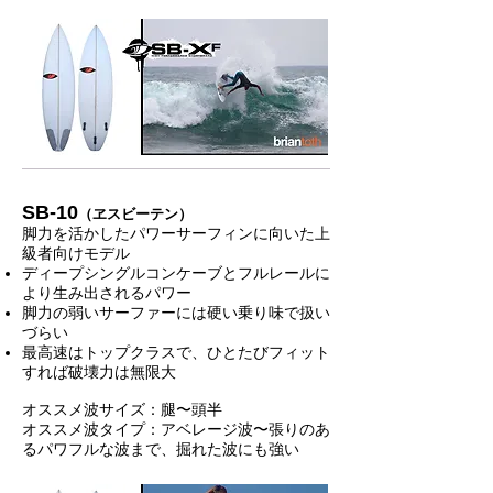
SB-10
（ヱスビーテン）
脚力を活かしたパワーサーフィンに向いた上
級者向けモデル
ディープシングルコンケーブとフルレールに
より生み出されるパワー
脚力の弱いサーファーには硬い乗り味で扱い
づらい
最高速はトップクラスで、ひとたびフィット
すれば破壊力は無限大
オススメ波サイズ：腿〜頭半
オススメ波タイプ：アベレージ波〜張りのあ
るパワフルな波まで、掘れた波にも強い