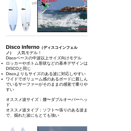
Disco Inferno
（ディスコインフェル
人気モデル！
ノ）
Discoベースの中波以上サイズ向けモデル
ロッカーやボトム形状などの基本デザインは
DISCOと同じ
Discoよりもサイズのある波に対応しやすい
ワイドでボリューム感のあるボードに親しん
でいるサーファーがそのままの感覚で乗りや
すい
オススメ波サイズ：腰〜ダブルオーバーヘッ
ド
オススメ波タイプ：ソフト〜張りのある波ま
で、掘れた波にもとても強い