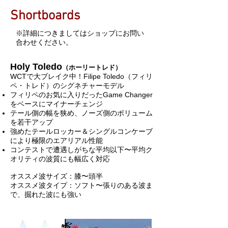
Shortboards
​※詳細につきましてはショップにお問い
合わせください。
Holy Toledo
（ホーリートレド）
WCTで大ブレイク中！Filipe Toledo（フィリ
ペ・トレド）のシグネチャーモデル
フィリペのお気に入りだったGame Changer
をベースにマイナーチェンジ
テール側の幅を狭め、ノーズ側のボリューム
を若干アップ
強めたテールロッカー＆シングルコンケーブ
により極限のエアリアル性能
コンテストで遭遇しがちな平均以下〜平均ク
オリティの波質にも幅広く対応
オススメ波サイズ：膝〜頭半
オススメ波タイプ：ソフト〜張りのある波ま
で、掘れた波にも強い