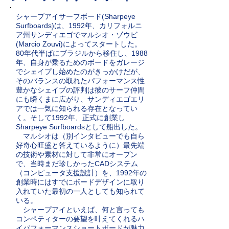
シャープアイサーフボード(Sharpeye
Surfboards)は、1992年、カリフォルニ
ア州サンディエゴでマルシオ・ゾウビ
(Marcio Zouvi)によってスタートした。
80年代半ばにブラジルから移住し、1988
年、自身が乗るためのボードをガレージ
でシェイプし始めたのがきっかけだが、
そのバランスの取れたパフォーマンス性
豊かなシェイプの評判は彼のサーフ仲間
にも瞬くまに広がり、サンディエゴエリ
アでは一気に知られる存在となってい
く。そして1992年、正式に創業し
Sharpeye Surfboardsとして船出した。
マルシオは（別インタビューでも自ら
好奇心旺盛と答えているように）最先端
の技術や素材に対して非常にオープン
で、当時まだ珍しかったCADシステム
（コンピュータ支援設計）を、1992年の
創業時にはすでにボードデザインに取り
入れていた最初の一人としても知られて
いる。
シャープアイといえば、何と言っても
コンペティターの要望を叶えてくれるハ
イパフォーマンスショートボードが魅力