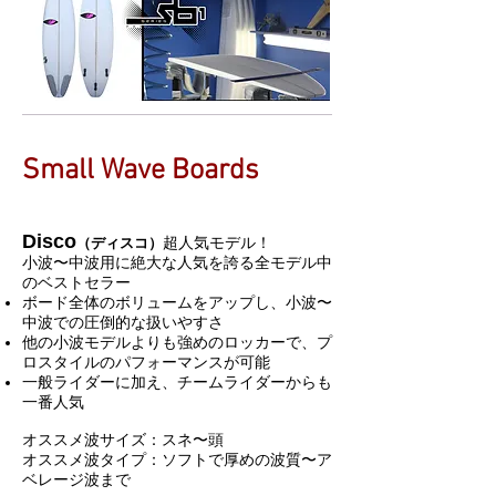
Small Wave Boards
Disco
超人気モデル！
（ディスコ）
小波〜中波用に絶大な人気を誇る全モデル中
のベストセラー
ボード全体のボリュームをアップし、小波〜
中波での圧倒的な扱いやすさ
他の小波モデルよりも強めのロッカーで、プ
ロスタイルのパフォーマンスが可能
一般ライダーに加え、チームライダーからも
一番人気
オススメ波サイズ：スネ〜頭
オススメ波タイプ：ソフトで厚めの波質〜ア
ベレージ波まで