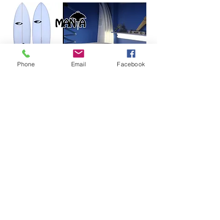
Phone
Email
Facebook
Sole
人気モデル！
（ソール）
Sole（ひらめ）という名の幅広フラットな小
波専用モデル
極力抑えたフラットなロッカーで、 弱い小
波をファンウェーブに変えてくれる
ボトム形状は深いダブルコンケーブ〜VEEの
おかげで、レールの出し入れが簡単
クアッドフィンとの相性も良いので、5フィ
ンセットアップがオススメ
オススメ波サイズ：スネ〜腹
オススメ波タイプ：ソフトで弱い厚めの波
質〜アベレージ波まで