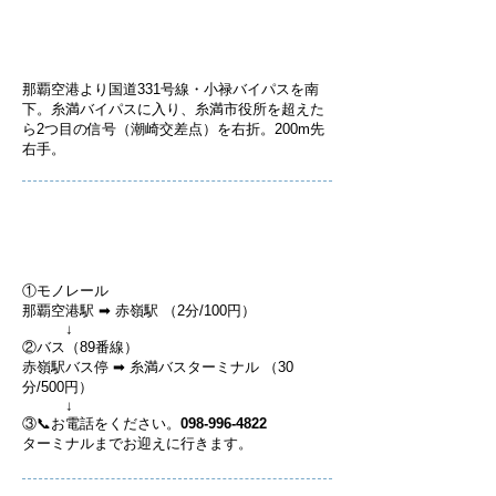
空港からお車でお越しの方
那覇空港より国道331号線・小禄バイパスを南
下。
糸満バイパスに入り、糸満市役所を超えた
ら2つ目の信号（潮崎交差点）を右折。200m先
右手。
空港からバスでお越しの方
①モノレール
那覇空港駅 ➡ 赤嶺駅 （2分/100円）
↓
②バス（89番線）
赤嶺駅バス停 ➡ 糸満バスターミナル （30
分/500円）
​ ↓
③📞お電話をください。
098-996-4822
ターミナルまでお迎えに行きます。