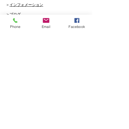
＞
インフォメーション
＞
ブログ
＞
波情報
Phone
Email
Facebook
＞リンク
沖縄サーフィンスクール
--
--
Padopado Okinawa
〒901-0364
​沖縄県糸満市潮崎町
３丁目１５番地６号 1-B
📞
０９８－９９６－４８２２
© 2016 Padopado Okinawa All Rights Reserved